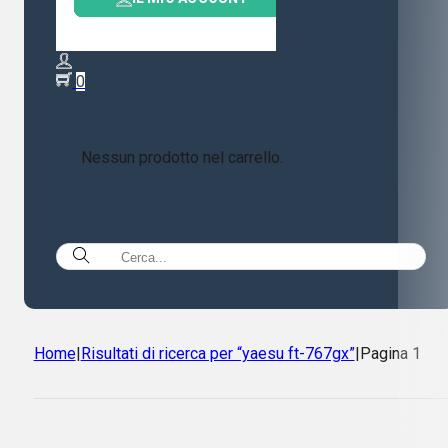
0
Nessun prodotto nel carrello.
Home
|
Risultati di ricerca per “yaesu ft-767gx”
|
Pagina 1