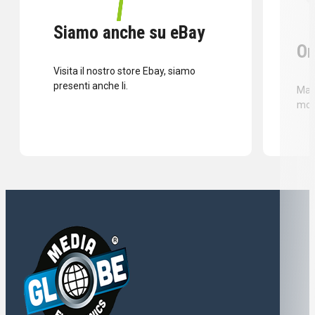
Siamo anche su eBay
Or
Visita il nostro store Ebay, siamo
presenti anche li.
Mass
mod