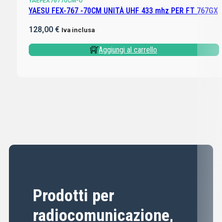
YAEFEX76770CM-U
YAESU FEX-767 -70CM UNITÀ UHF 433 mhz PER FT 767GX
128,00
€
Iva inclusa
Aggiungi al carrello
Prodotti per
radiocomunicazione,