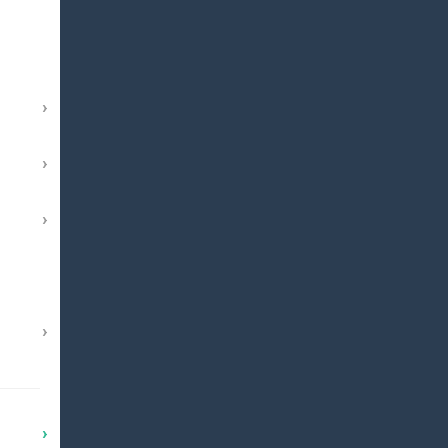
›
›
›
›
›