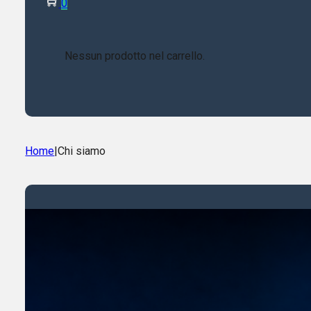
0
Nessun prodotto nel carrello.
Home
|
Chi siamo
Chi siamo