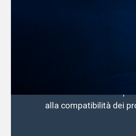
Da un'idea 
Punto di riferimento per
professionisti e appass
radio. Offriamo apparati
coassiali, accessori e r
con attenzione alla qualit
alla compatibilità dei pr