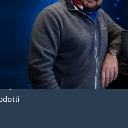
di Beppe Magistro
 radioamatori,
ionati del mondo
, antenne, cavi
icambi selezionati,
à, all’affidabilità e
odotti