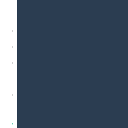
›
›
›
›
›