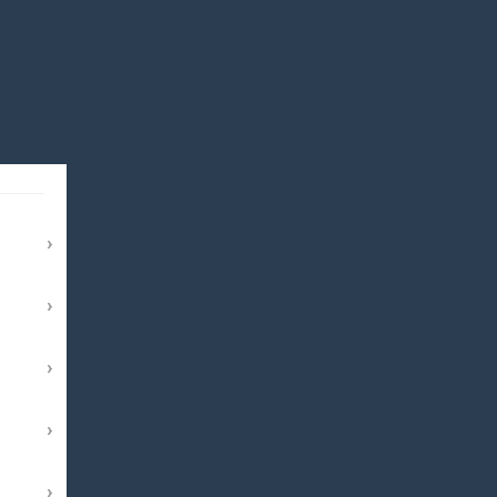
›
›
›
›
›