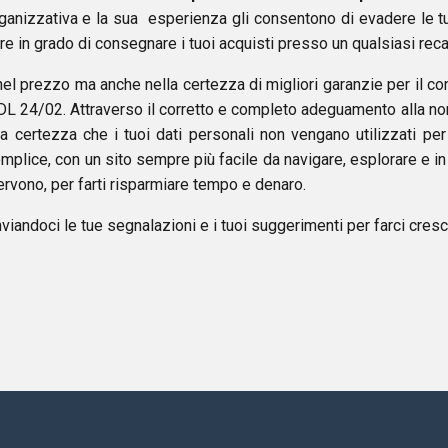
ganizzativa e la sua esperienza gli consentono di evadere le tu
ltre in grado di consegnare i tuoi acquisti presso un qualsiasi re
nel prezzo ma anche nella certezza di migliori garanzie per il co
l DL 24/02. Attraverso il corretto e completo adeguamento alla no
i la certezza che i tuoi dati personali non vengano utilizzati p
lice, con un sito sempre più facile da navigare, esplorare e in ri
 servono, per farti risparmiare tempo e denaro.
inviandoci le tue segnalazioni e i tuoi suggerimenti per farci cres