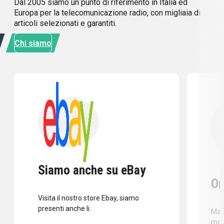
Dal 2005 siamo un punto di riferimento in Italia ed
Europa per la telecomunicazione radio, con migliaia di
articoli selezionati e garantiti.
Chi siamo
Siamo anche su eBay
Or
Visita il nostro store Ebay, siamo
presenti anche li.
Mass
mod