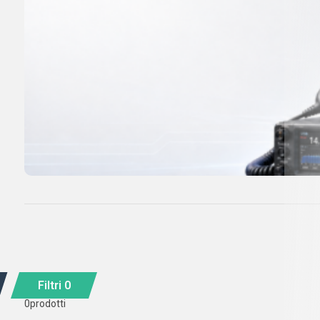
Filtri
0
0
prodotti