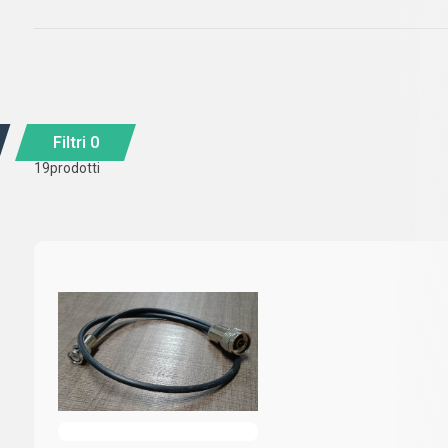
Filtri
0
19
prodotti