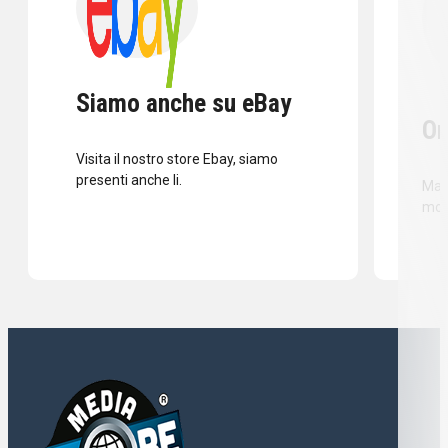
Siamo anche su eBay
Or
Visita il nostro store Ebay, siamo
presenti anche li.
Mass
mod