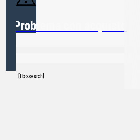
Problema con acquisto
[fibosearch]