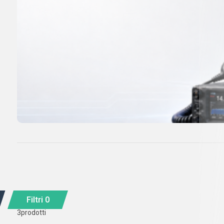
Filtri
0
3
prodotti