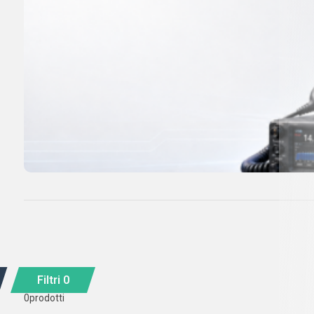
Filtri
0
0
prodotti