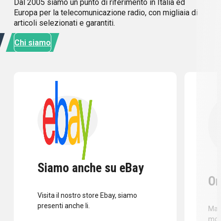
Dal 2005 siamo un punto di riferimento in Italia ed
Europa per la telecomunicazione radio, con migliaia di
articoli selezionati e garantiti.
Chi siamo
Siamo anche su eBay
Or
Visita il nostro store Ebay, siamo
presenti anche li.
Mass
mod