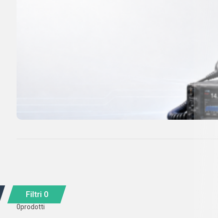
Filtri
0
0
prodotti