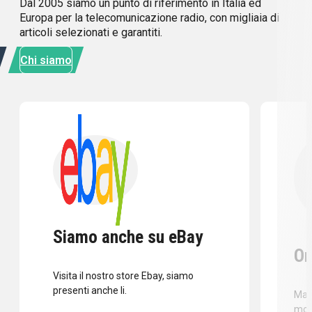
Dal 2005 siamo un punto di riferimento in Italia ed
Europa per la telecomunicazione radio, con migliaia di
articoli selezionati e garantiti.
Chi siamo
Siamo anche su eBay
Or
Visita il nostro store Ebay, siamo
presenti anche li.
Mass
mod