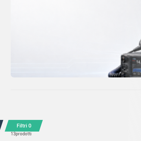
Filtri
0
13
prodotti