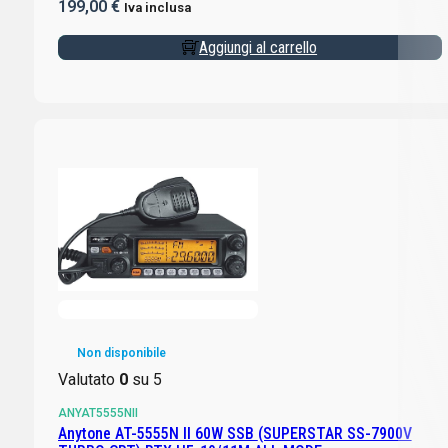
199,00
€
Iva inclusa
Aggiungi al carrello
Non disponibile
Valutato
0
su 5
ANYAT5555NII
Anytone AT-5555N II 60W SSB (SUPERSTAR SS-7900V