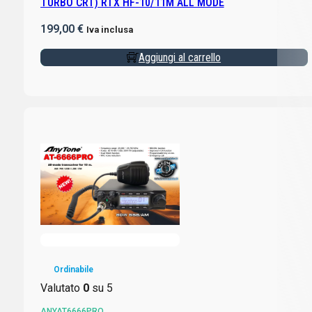
TURBO CRT) RTX HF-10/11M ALL MODE
199,00
€
Iva inclusa
Aggiungi al carrello
Ordinabile
Valutato
0
su 5
ANYAT6666PRO