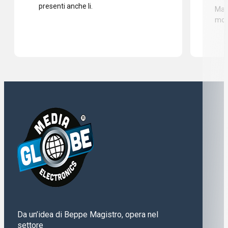
presenti anche li.
Mass
mod
Da un’idea di Beppe Magistro, opera nel
settore