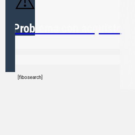
Problema con acquisto
[fibosearch]