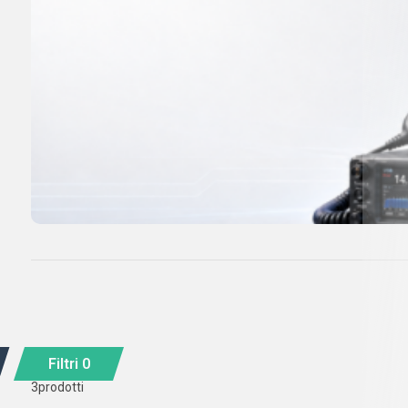
Filtri
0
3
prodotti