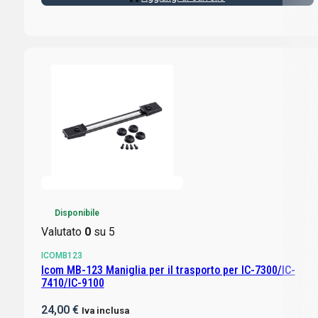
Disponibile
Valutato
0
su 5
ICOMB123
Icom MB-123 Maniglia per il trasporto per IC-7300/IC-
7410/IC-9100
24,00
€
Iva inclusa