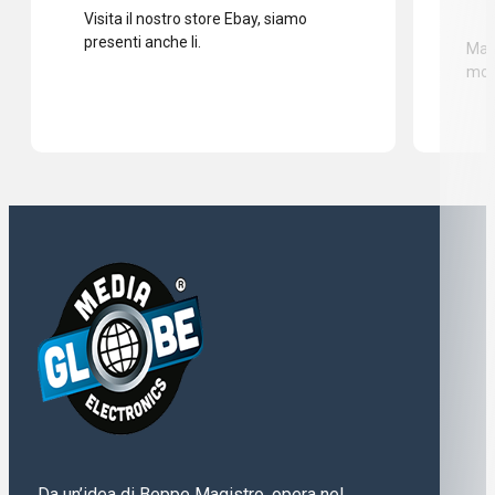
Visita il nostro store Ebay, siamo
presenti anche li.
Mass
mod
Da un’idea di Beppe Magistro, opera nel