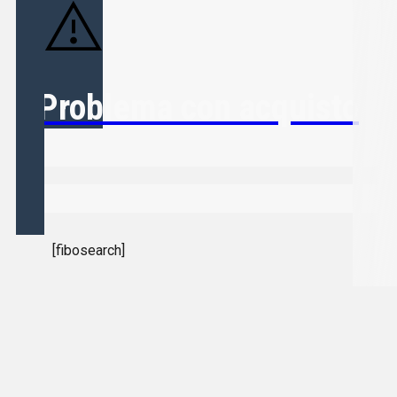
Problema con acquisto
[fibosearch]