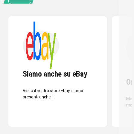
Siamo anche su eBay
Or
Visita il nostro store Ebay, siamo
presenti anche li.
Mass
mod