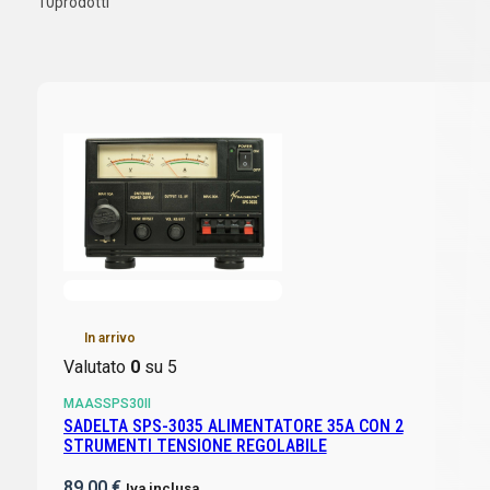
10
prodotti
In arrivo
Valutato
0
su 5
MAASSPS30II
SADELTA SPS-3035 ALIMENTATORE 35A CON 2
STRUMENTI TENSIONE REGOLABILE
89,00
€
Iva inclusa