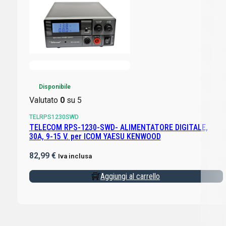
Disponibile
Valutato
0
su 5
TELRPS1230SWD
TELECOM RPS-1230-SWD- ALIMENTATORE DIGITALE,
30A, 9-15 V. per ICOM YAESU KENWOOD
82,99
€
Iva inclusa
Aggiungi al carrello