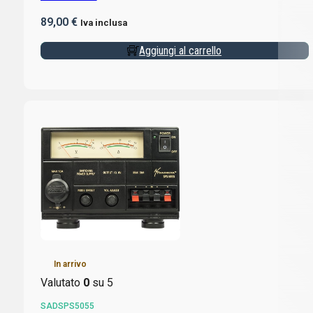
89,00
€
Iva inclusa
Aggiungi al carrello
In arrivo
Valutato
0
su 5
SADSPS5055