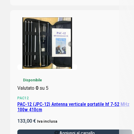
Disponibile
Valutato
0
su 5
PAC12
PAC-12 (JPC-12) Antenna verticale portatile hf 7-52 MHz
100w 410cm
133,00
€
Iva inclusa
Aggiungi al carrello