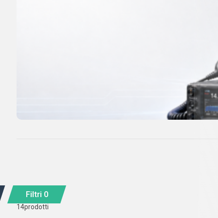
Filtri
0
14
prodotti