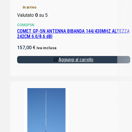
In arrivo
Valutato
0
su 5
COMGP5N
COMET GP-5N ANTENNA BIBANDA 144/430MHZ ALTEZZA
242CM 6.0/8,6 dBI
157,00
€
Iva inclusa
Aggiungi al carrello