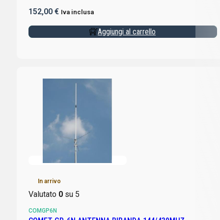
152,00
€
Iva inclusa
Aggiungi al carrello
In arrivo
Valutato
0
su 5
COMGP6N