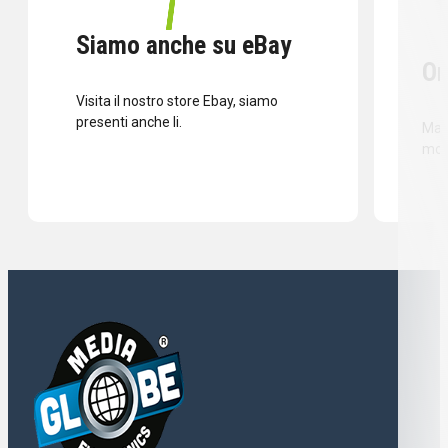
Siamo anche su eBay
Or
Visita il nostro store Ebay, siamo
presenti anche li.
Mass
mod