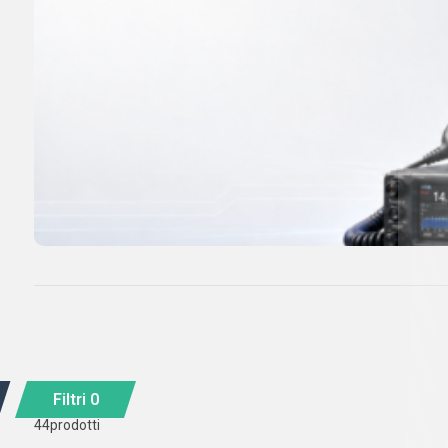
Filtri
0
44
prodotti