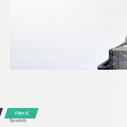
Filtri
0
0
prodotti