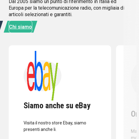
Dal 2005 siamo un punto di riferimento in Italia ed
Europa per la telecomunicazione radio, con migliaia di
articoli selezionati e garantiti.
Chi siamo
Siamo anche su eBay
Or
Visita il nostro store Ebay, siamo
presenti anche li.
Mass
mod