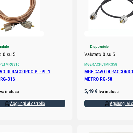
nibile
Disponibile
to
0
su 5
Valutato
0
su 5
PL1MRG316
MGERACPL1MRG58
VO DI RACCORDO PL-PL 1
MGE CAVO DI RACCORDO
METRO RG-316
METRO RG-58
5,49
€
Iva inclusa
Iva inclusa
Aggiungi al carrello
Aggiungi al c