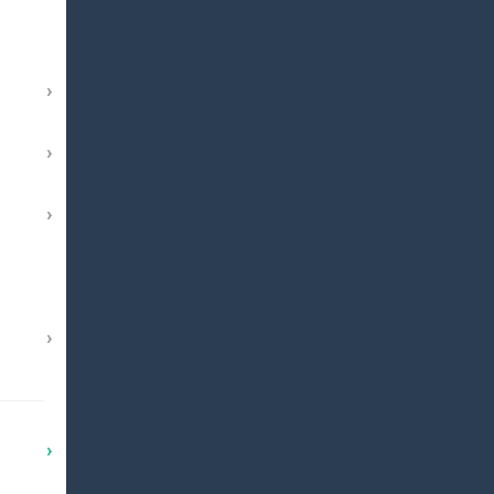
›
›
›
›
›