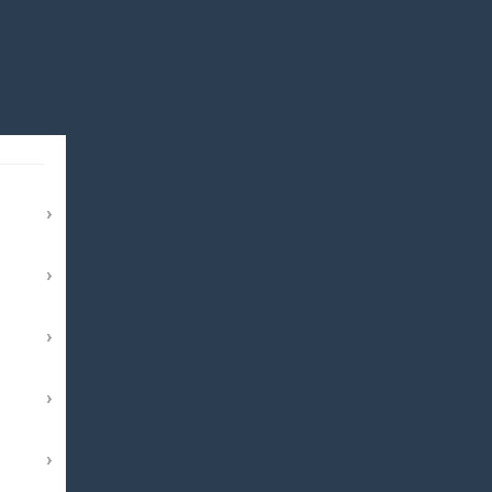
›
›
›
›
›