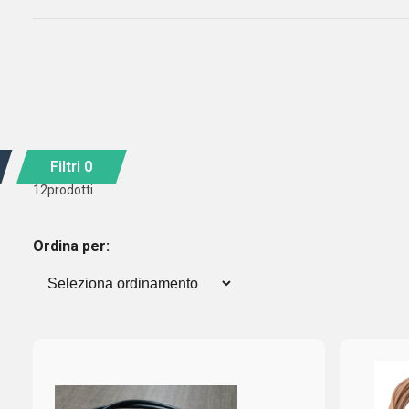
Filtri
0
12
prodotti
Ordina per: