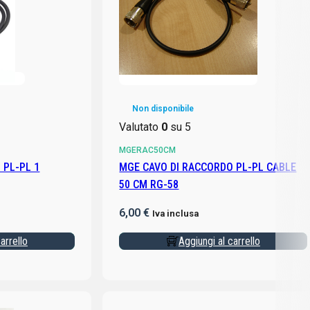
Non disponibile
Valutato
0
su 5
MGERAC50CM
 PL-PL 1
MGE CAVO DI RACCORDO PL-PL CABLE
50 CM RG-58
6,00
€
Iva inclusa
arrello
Aggiungi al carrello