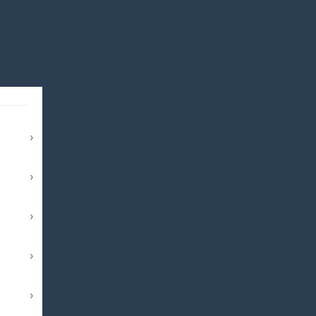
›
›
›
›
›