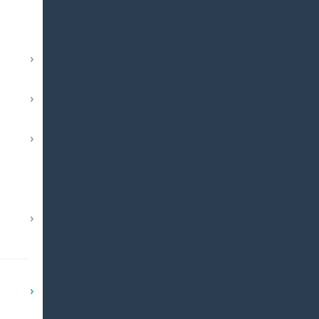
›
›
›
›
›