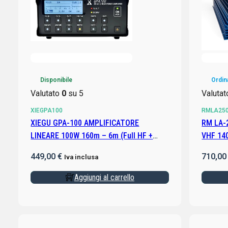
Disponibile
Ordin
Valutato
0
su 5
Valuta
XIEGPA100
RMLA25
XIEGU GPA-100 AMPLIFICATORE
RM LA-
LINEARE 100W 160m – 6m (Full HF +
VHF 14
50MHz)
VENTO
449,00
€
710,0
Iva inclusa
Aggiungi al carrello