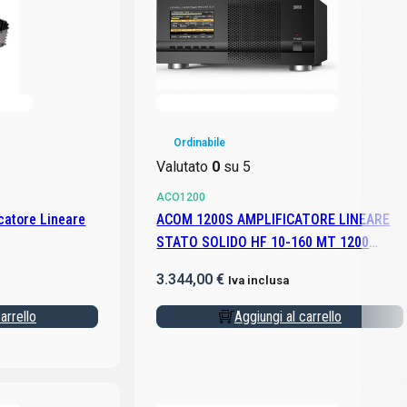
Ordinabile
Valutato
0
su 5
ACO1200
catore Lineare
ACOM 1200S AMPLIFICATORE LINEARE
STATO SOLIDO HF 10-160 MT 1200
WATT
3.344,00
€
Iva inclusa
arrello
Aggiungi al carrello