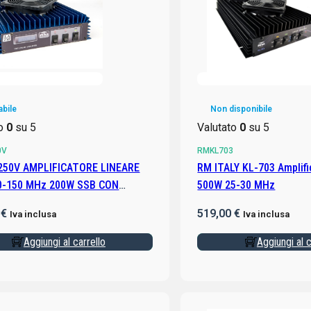
abile
Non disponibile
to
0
su 5
Valutato
0
su 5
0V
RMKL703
250V AMPLIFICATORE LINEARE
RM ITALY KL-703 Amplifi
0-150 MHz 200W SSB CON
500W 25-30 MHz
LE
0
€
519,00
€
Iva inclusa
Iva inclusa
Aggiungi al carrello
Aggiungi al c