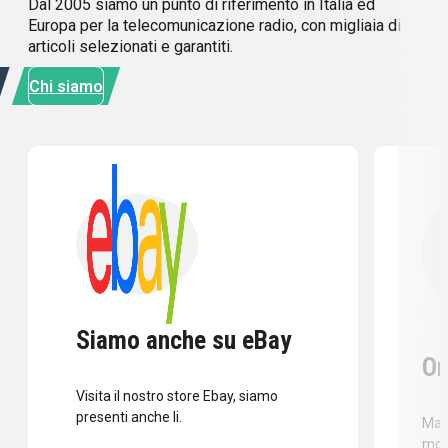
Dal 2005 siamo un punto di riferimento in Italia ed
Europa per la telecomunicazione radio, con migliaia di
articoli selezionati e garantiti.
Chi siamo
Siamo anche su eBay
Or
Visita il nostro store Ebay, siamo
presenti anche li.
Mass
mod