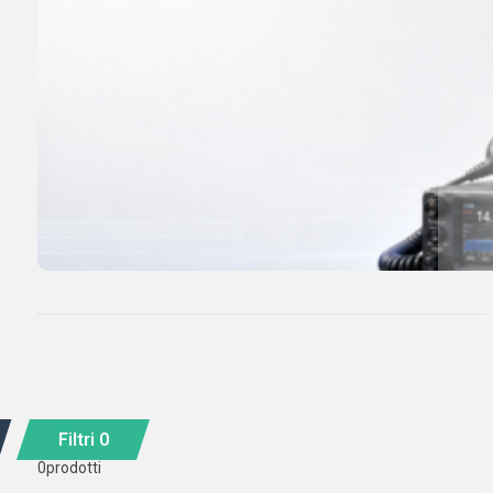
Filtri
0
0
prodotti