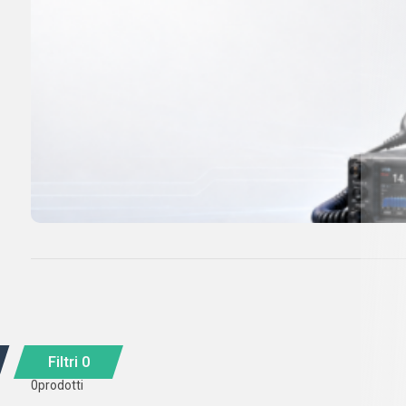
Filtri
0
0
prodotti