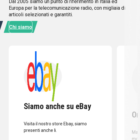
Dal 2005 siamo un punto di riferimento in Italia ed
Europa per la telecomunicazione radio, con migliaia di
articoli selezionati e garantiti.
Chi siamo
Siamo anche su eBay
Or
Visita il nostro store Ebay, siamo
presenti anche li.
Mass
mod