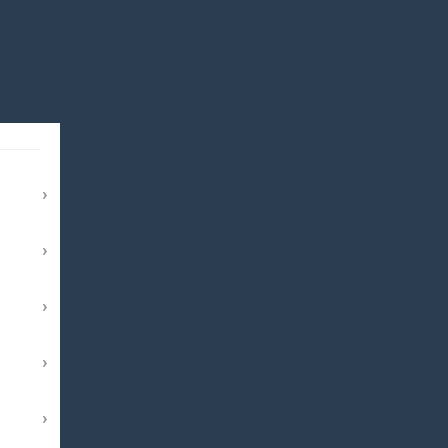
›
›
›
›
›