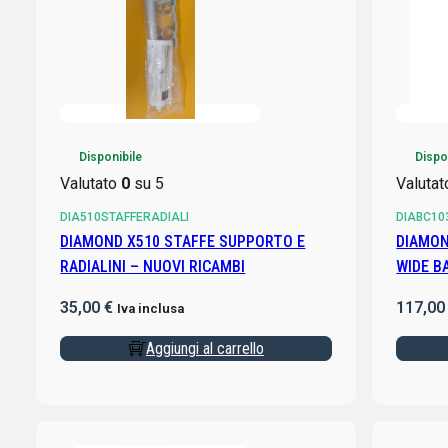
Disponibile
Dispo
Valutato
0
su 5
Valuta
DIA510STAFFERADIALI
DIABC10
DIAMOND X510 STAFFE SUPPORTO E
DIAMOND BC-103-ANTENNA V
RADIALINI – NUOVI RICAMBI
WIDE B
RADIAL
35,00
€
117,0
Iva inclusa
Aggiungi al carrello