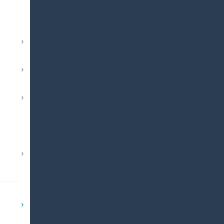
›
›
›
›
›