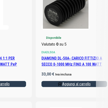
Disponibile
Valutato
0
su 5
DIADL50A
DIAMOND DL-50A- CARICO FITTIZIO A
0 WATT PeP
SECCO 0-1000 MHz FINO A 100 WATT
33,00
€
Iva inclusa
arrello
Aggiungi al carrello