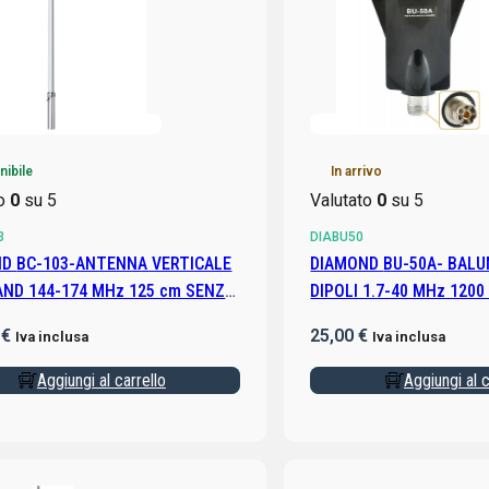
nibile
In arrivo
to
0
su 5
Valutato
0
su 5
3
DIABU50
ERTICALE
DIAMOND BU-50A- BALUN 1:1 PER
AND 144-174 MHz 125 cm SENZA
DIPOLI 1.7-40 MHz 120
I
0
€
25,00
€
Iva inclusa
Iva inclusa
Aggiungi al carrello
Aggiungi al c