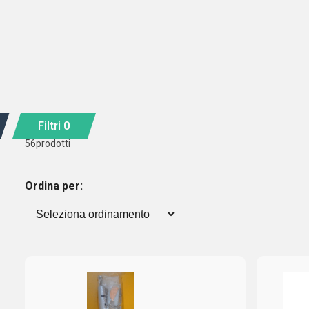
Filtri
0
56
prodotti
Ordina per: