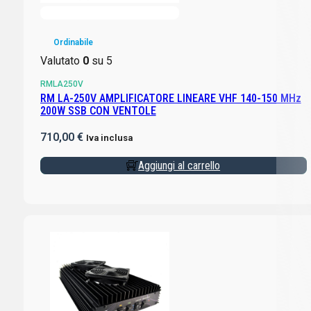
Ordinabile
Valutato
0
su 5
RMLA250V
RM LA-250V AMPLIFICATORE LINEARE VHF 140-150 MHz
200W SSB CON VENTOLE
710,00
€
Iva inclusa
Aggiungi al carrello