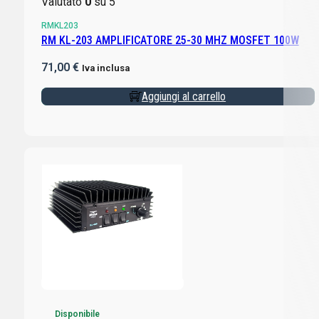
Valutato
0
su 5
RMKL203
RM KL-203 AMPLIFICATORE 25-30 MHZ MOSFET 100W
71,00
€
Iva inclusa
Aggiungi al carrello
Disponibile