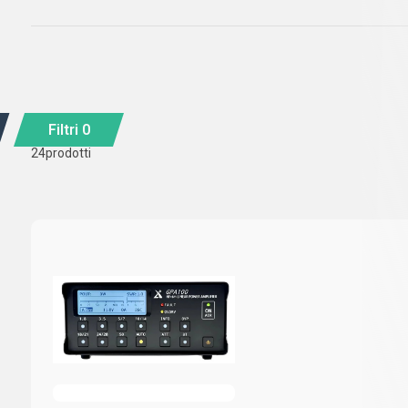
Filtri
0
24
prodotti