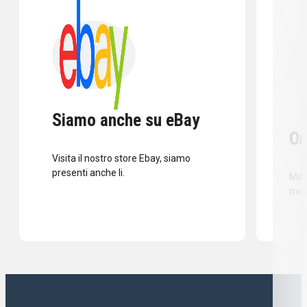
Siamo anche su eBay
Or
Visita il nostro store Ebay, siamo
presenti anche li.
Mass
mod