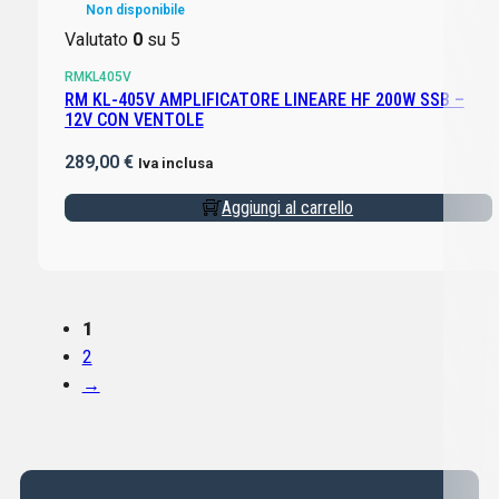
Non disponibile
Valutato
0
su 5
RMKL405V
RM KL-405V AMPLIFICATORE LINEARE HF 200W SSB –
12V CON VENTOLE
289,00
€
Iva inclusa
Aggiungi al carrello
1
2
→