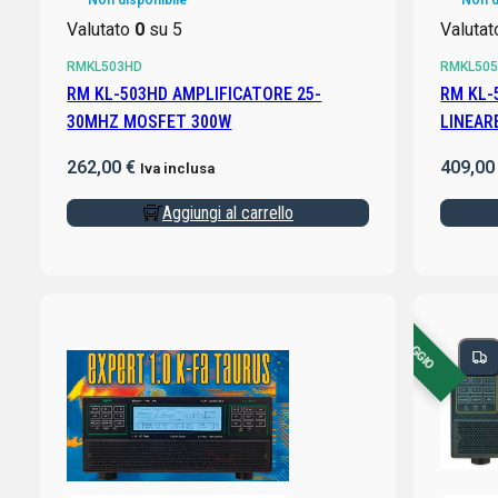
Non disponibile
Non d
Valutato
0
su 5
Valuta
RMKL503HD
RMKL50
RM KL-503HD AMPLIFICATORE 25-
RM KL-
30MHZ MOSFET 300W
262,00
€
409,0
Iva inclusa
Aggiungi al carrello
CON OMAGGIO