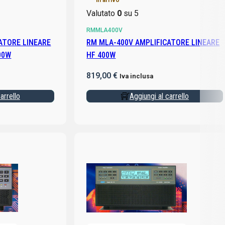
In arrivo
Valutato
0
su 5
RMMLA400V
RM MLA-400V AMPLIFICATORE LINEARE
00W
HF 400W
819,00
€
Iva inclusa
arrello
Aggiungi al carrello