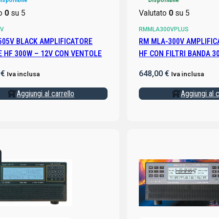
isponibile
Disponibile
to
0
su 5
Valutato
0
su 5
5V
RMMLA300VPLUS
505V BLACK AMPLIFICATORE
RM MLA-300V AMPLIFICATORE LINEARE
LINEARE HF 300W – 12V CON VENTOLE
HF CON FILTRI BANDA 3
0
€
648,00
€
Iva inclusa
Iva inclusa
Aggiungi al carrello
Aggiungi al c