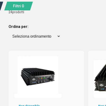
Filtri
0
24
prodotti
Ordina per: