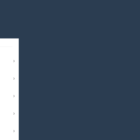
›
›
›
›
›