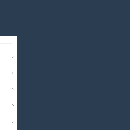
›
›
›
›
›