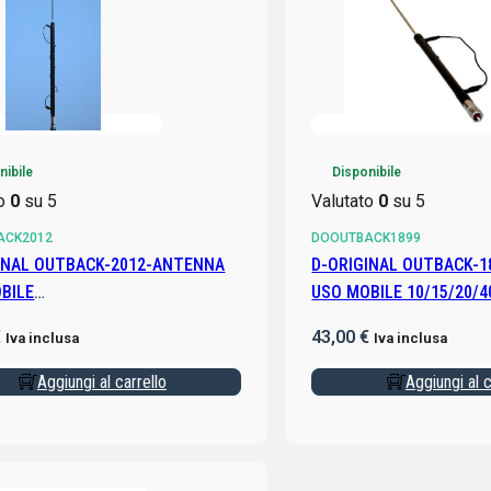
nibile
Disponibile
to
0
su 5
Valutato
0
su 5
ACK2012
DOOUTBACK1899
INAL OUTBACK-2012-ANTENNA
D-ORIGINAL OUTBACK-
BILE
USO MOBILE 10/15/20/4
/11/12/15/17/20/30/40/80 MT
€
43,00
€
Iva inclusa
Iva inclusa
Aggiungi al carrello
Aggiungi al c