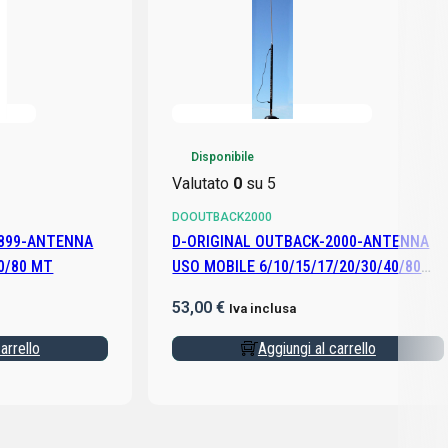
Disponibile
Valutato
0
su 5
DOOUTBACK2000
1899-ANTENNA
D-ORIGINAL OUTBACK-2000-ANTENNA
0/80 MT
USO MOBILE 6/10/15/17/20/30/40/80
MT
53,00
€
Iva inclusa
arrello
Aggiungi al carrello