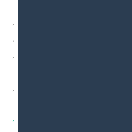
›
›
›
›
›