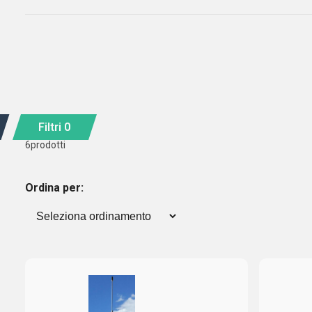
Filtri
0
6
prodotti
Ordina per: