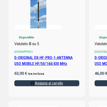
Disponibile
Dispo
Valutato
0
su 5
Valuta
DODXHFPRO1
DOOUTB
D-ORIGINAL DX-HF-PRO-1-ANTENNA
D-ORIG
USO MOBILE HF/50/144/430 MHz
USO MO
2/6/10
63,00
€
46,00
Iva inclusa
Aggiungi al carrello