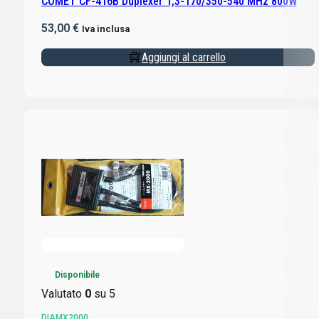
COMET CF-416B Duplexer 1,3-170/350-540 MHz 800W
53,00
€
Iva inclusa
Aggiungi al carrello
Disponibile
Valutato
0
su 5
DIAMX2000