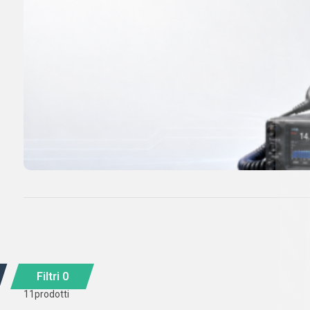
Filtri
0
11
prodotti