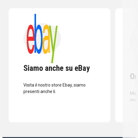
Siamo anche su eBay
Or
Visita il nostro store Ebay, siamo
presenti anche li.
Mass
mod