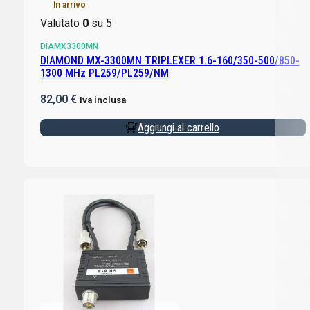
In arrivo
Valutato
0
su 5
DIAMX3300MN
DIAMOND MX-3300MN TRIPLEXER 1.6-160/350-500/850-
1300 MHz PL259/PL259/NM
82,00
€
Iva inclusa
Aggiungi al carrello