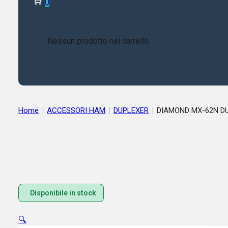
0
Nessun prodotto nel carrello.
Home
|
ACCESSORI HAM
|
DUPLEXER
|
Disponibile in stock
🔍