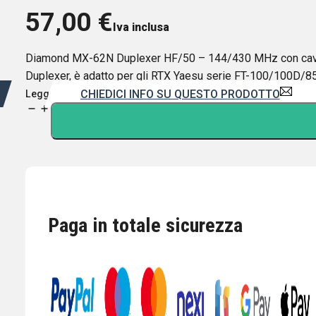
57,00
€
Iva inclusa
Diamond MX-62N Duplexer HF/50 – 144/430 MHz con cavi I c
Duplexer, è adatto per gli RTX Yaesu serie FT-100/100D
CHIEDICI INFO SU QUESTO PRODOTTO
Leggi di più
DIAMOND
MX-
62N
DUPLEXER
1.6-
56/76-
470
Paga in totale sicurezza
MHz
CONNESSIONI
PL259/NM
quantità