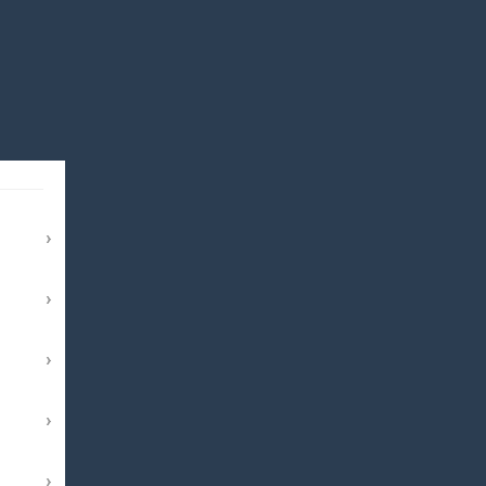
›
›
›
›
›