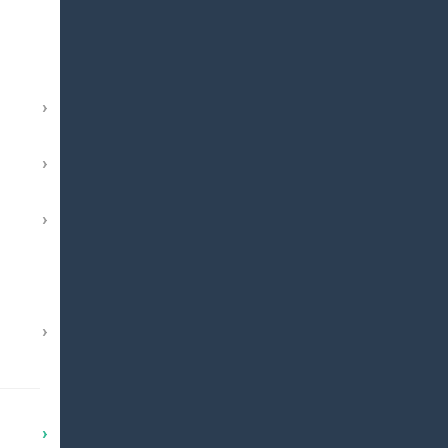
›
›
›
›
›