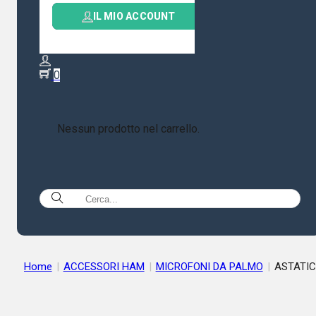
IL MIO ACCOUNT
0
Nessun prodotto nel carrello.
Home
|
ACCESSORI HAM
|
MICROFONI DA PALMO
|
ASTATIC
RD-104E ROAD DEVIL Microfono Palmare Preamplificato