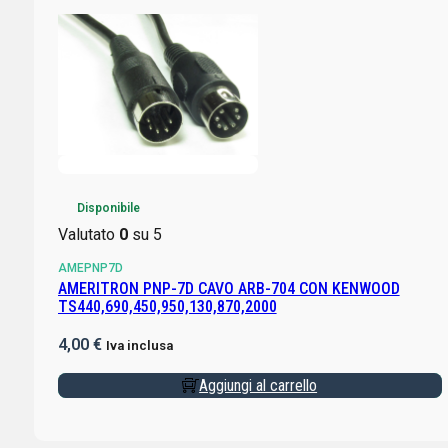
Disponibile
Valutato
0
su 5
AMEPNP7D
AMERITRON PNP-7D CAVO ARB-704 CON KENWOOD
TS440,690,450,950,130,870,2000
4,00
€
Iva inclusa
Aggiungi al carrello