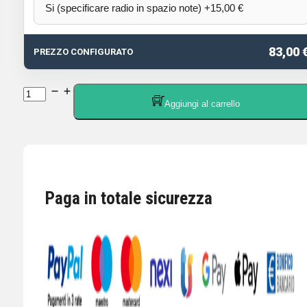
83,00 
PREZZO CONFIGURATO
ASTATIC
Aggiungi al carrello
RD-
104E
ROAD
DEVIL
Microfono
Paga in totale sicurezza
Palmare
Preamplificato
quantità