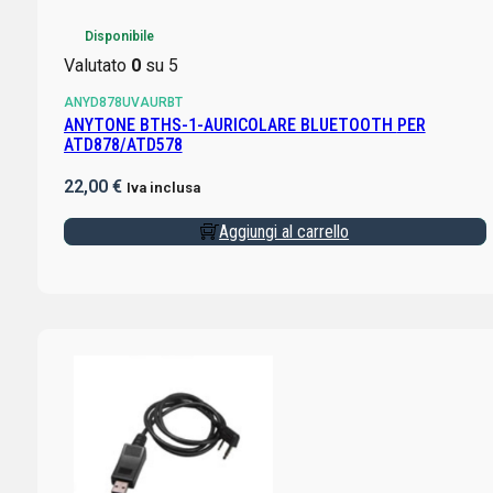
Disponibile
Valutato
0
su 5
ANYD878UVAURBT
ANYTONE BTHS-1-AURICOLARE BLUETOOTH PER
ATD878/ATD578
22,00
€
Iva inclusa
Aggiungi al carrello