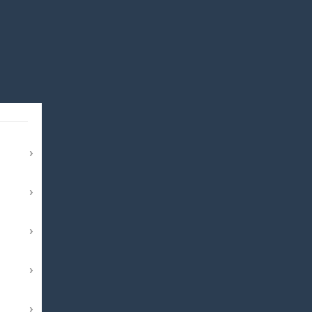
›
›
›
›
›