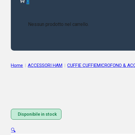
0
Nessun prodotto nel carrello.
Home
|
ACCESSORI HAM
|
CUFFIE CUFFIEMICROFONO & AC
Disponibile in stock
🔍