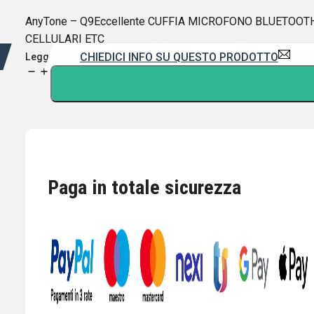
AnyTone – Q9Eccellente CUFFIA MICROFONO BLUETOOTH pe
CELLULARI ETC
CHIEDICI INFO SU QUESTO PRODOTTO
Leggi di più
AnyTone
-
Q9
CUFFIA
MICROFONO
BLUETOOTH
AT-
Paga in totale sicurezza
D878
and
AT-
D578
quantità