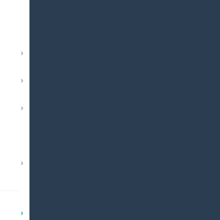
›
›
›
›
›