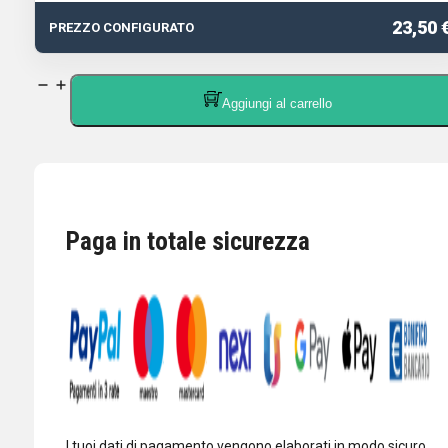
23,50 
PREZZO CONFIGURATO
Cavo
Aggiungi al carrello
Jack
Stereo
6,35
1
metro
Paga in totale sicurezza
quantità
I tuoi dati di pagamento vengono elaborati in modo sicuro.