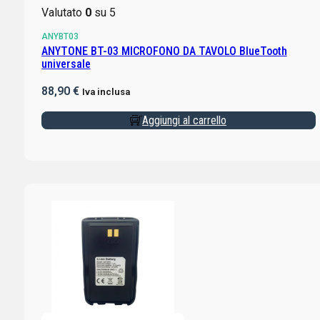
Valutato
0
su 5
ANYBT03
ANYTONE BT-03 MICROFONO DA TAVOLO BlueTooth
universale
88,90
€
Iva inclusa
Aggiungi al carrello