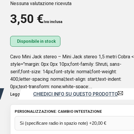
Nessuna valutazione ricevuta
3,50
€
Iva inclusa
Disponibile in stock
Cavo Mini Jack stereo – Mini Jack stereo 1,5 metri Cobra 
style="margin: 0px 0px 10px;font-family: Shruti, sans-
serif;font-size: 14px;font-style: normal;font-weight:
400;letter-spacing: normal;text-align: start;text-indent:
0px;text-transform: none;white-space:…
CHIEDICI INFO SU QUESTO PRODOTTO
Leggi di più
PERSONALIZZAZIONE: CAMBIO INTESTAZIONE