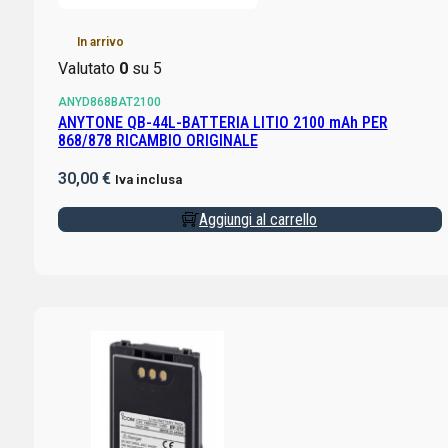
In arrivo
Valutato
0
su 5
ANYD868BAT2100
ANYTONE QB-44L-BATTERIA LITIO 2100 mAh PER
868/878 RICAMBIO ORIGINALE
30,00
€
Iva inclusa
Aggiungi al carrello