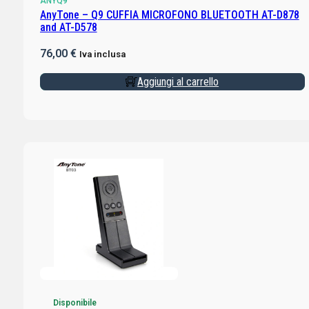
ANYQ9
AnyTone – Q9 CUFFIA MICROFONO BLUETOOTH AT-D878
and AT-D578
76,00
€
Iva inclusa
Aggiungi al carrello
Disponibile