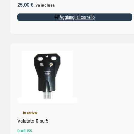
25,00
€
Iva inclusa
Aggiungi al carrello
In arrivo
Valutato
0
su 5
DIABU55