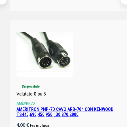
Disponibile
Valutato
0
su 5
AMEPNP7D
AMERITRON PNP-7D CAVO ARB-704 CON KENWOOD
TS440,690,450,950,130,870,2000
4,00
€
Iva inclusa