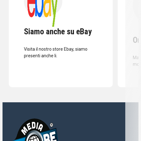
Siamo anche su eBay
Or
Visita il nostro store Ebay, siamo
presenti anche li.
Mass
mod