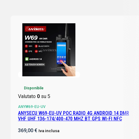
Disponibile
Valutato
0
su 5
ANYW69-EU-UV
ANYSECU W69-EU-UV POC RADIO 4G ANDROID 14 DMR
VHF UHF 136-174/400-470 MHZ BT GPS WI-FI NFC
369,00
€
Iva inclusa