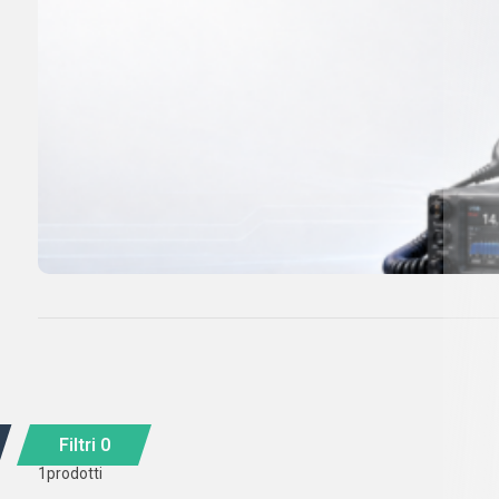
Filtri
0
1
prodotti