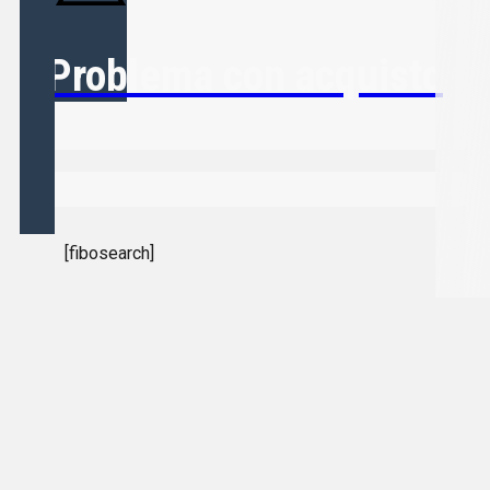
Problema con acquisto
[fibosearch]