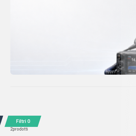
Filtri
0
2
prodotti