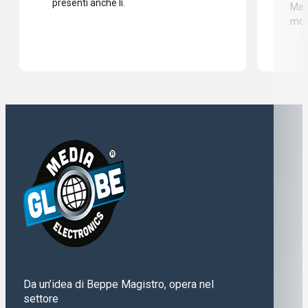
presenti anche li.
Mass
mod
Da un’idea di Beppe Magistro, opera nel
settore