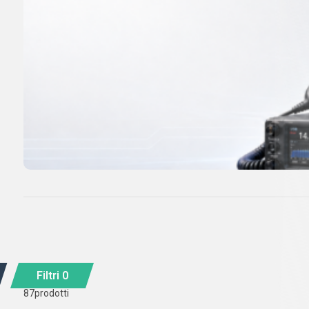
Filtri
0
87
prodotti