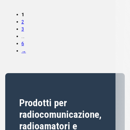
1
2
3
…
6
→
Prodotti per
radiocomunicazione,
radioamatori e