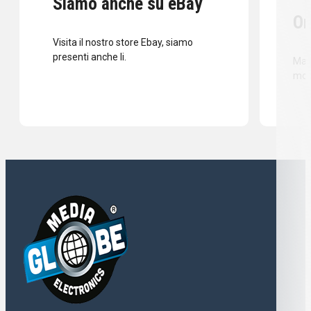
Siamo anche su eBay
Or
Visita il nostro store Ebay, siamo
presenti anche li.
Mass
mod