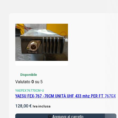
Disponibile
Valutato
0
su 5
YAEFEX76770CM-U
YAESU FEX-767 -70CM UNITÀ UHF 433 mhz PER FT 767GX
128,00
€
Iva inclusa
Aggiungi al carrello