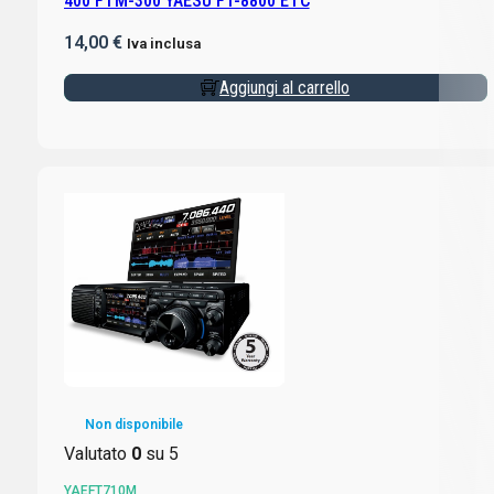
400 FTM-300 YAESU FT-8800 ETC
14,00
€
Iva inclusa
Aggiungi al carrello
Non disponibile
Valutato
0
su 5
YAEFT710M