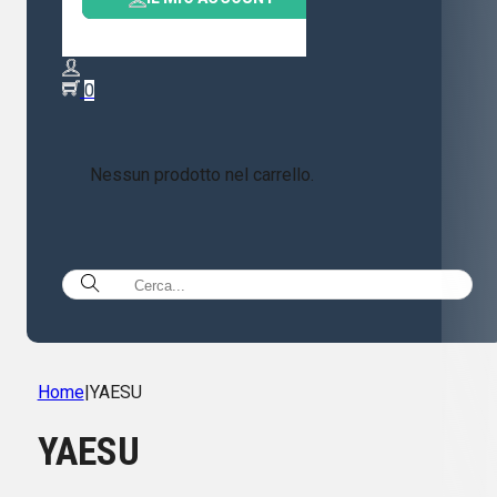
0
Nessun prodotto nel carrello.
Home
|
YAESU
YAESU