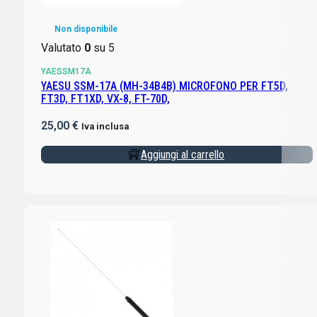
Non disponibile
Valutato
0
su 5
YAESSM17A
YAESU SSM-17A (MH-34B4B) MICROFONO PER FT5D,
FT3D, FT1XD, VX-8, FT-70D,
25,00
€
Iva inclusa
Aggiungi al carrello