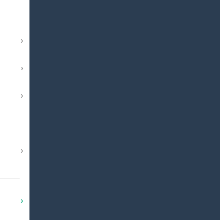
›
›
›
›
›