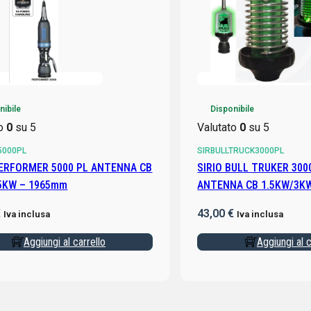
nibile
Disponibile
to
0
su 5
Valutato
0
su 5
5000PL
SIRBULLTRUCK3000PL
SIRIO BULL TRUKER 300
5KW – 1965mm
ANTENNA CB 1.5KW/3KW
€
43,00
€
Iva inclusa
Iva inclusa
Aggiungi al carrello
Aggiungi al c