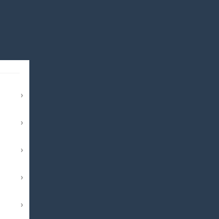
›
›
›
›
›