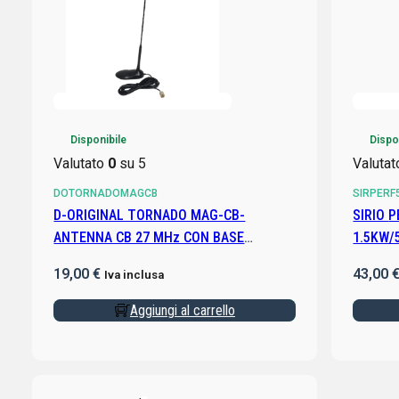
Disponibile
Dispo
Valutato
0
su 5
Valuta
DOTORNADOMAGCB
SIRPERF
D-ORIGINAL TORNADO MAG-CB-
SIRIO PERFORMER 5000 PL ANTENNA CB
ANTENNA CB 27 MHz CON BASE
1.5KW/
MAGNETICA
19,00
€
43,00
Iva inclusa
Aggiungi al carrello