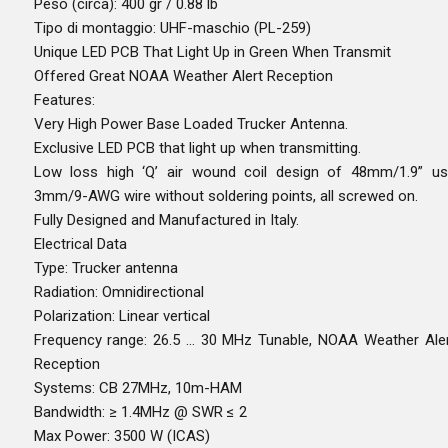
Peso (circa): 400 gr / 0.88 lb
Tipo di montaggio: UHF-maschio (PL-259)
Unique LED PCB That Light Up in Green When Transmit
Offered Great NOAA Weather Alert Reception
Features:
Very High Power Base Loaded Trucker Antenna.
Exclusive LED PCB that light up when transmitting.
Low loss high ‘Q’ air wound coil design of 48mm/1.9” u
3mm/9-AWG wire without soldering points, all screwed on.
Fully Designed and Manufactured in Italy.
Electrical Data
Type: Trucker antenna
Radiation: Omnidirectional
Polarization: Linear vertical
Frequency range: 26.5 … 30 MHz Tunable, NOAA Weather Ale
Reception
Systems: CB 27MHz, 10m-HAM
Bandwidth: ≥ 1.4MHz @ SWR ≤ 2
Max Power: 3500 W (ICAS)