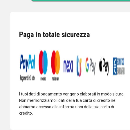
TRUKER
3000
PL
LED
-
Paga in totale sicurezza
ANTENNA
CB
1.5KW/3KW
-
1445
mm
quantità
I tuoi dati di pagamento vengono elaborati in modo sicuro.
Non memorizziamo i dati della tua carta di credito né
abbiamo accesso alle informazioni della tua carta di
credito.