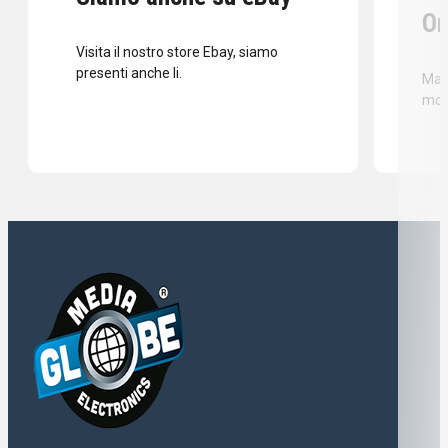
Or
Visita il nostro store Ebay, siamo
presenti anche li.
Mass
mod