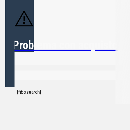
Problema con acquisto
[fibosearch]