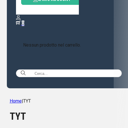
0
Nessun prodotto nel carrello.
Home
|
TYT
TYT