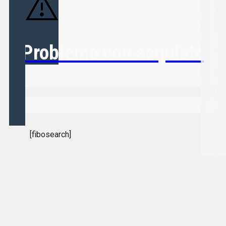
Problema con acquisto
[fibosearch]