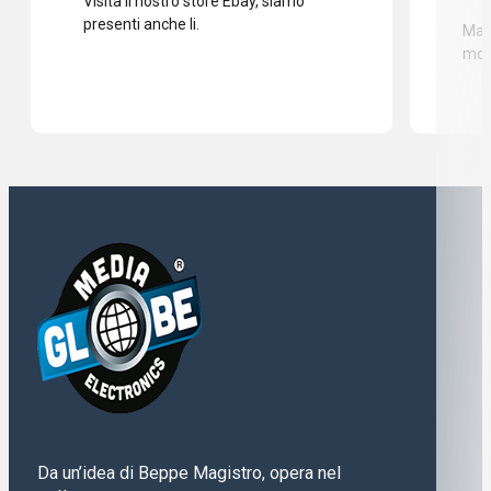
Visita il nostro store Ebay, siamo
presenti anche li.
Mass
mod
Da un’idea di Beppe Magistro, opera nel