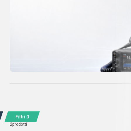
Filtri
0
2
prodotti