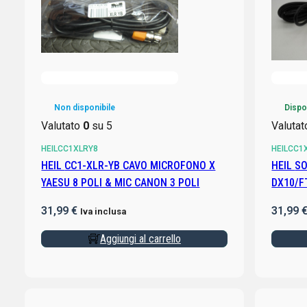
Non disponibile
Dispo
Valutato
0
su 5
Valuta
HEILCC1XLRY8
HEILCC1
HEIL CC1-XLR-YB CAVO MICROFONO X
HEIL SOUND CC-1-XLR-YM YAESU FT-
YAESU 8 POLI & MIC CANON 3 POLI
31,99
€
31,99
Iva inclusa
Aggiungi al carrello