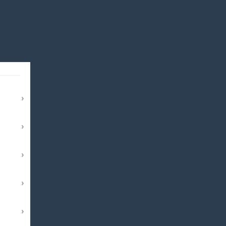
›
›
›
›
›