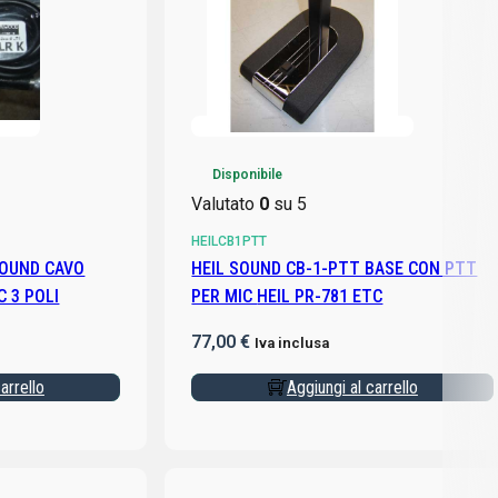
Disponibile
Valutato
0
su 5
HEILCB1PTT
SOUND CAVO
HEIL SOUND CB-1-PTT BASE CON PTT
IC 3 POLI
PER MIC HEIL PR-781 ETC
77,00
€
Iva inclusa
arrello
Aggiungi al carrello