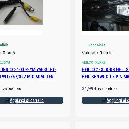
nibile
Disponibile
to
0
su 5
Valutato
0
su 5
XLRYM
HEILCC1XLRK8
HEIL CC1-XLR-K8 HEIL 
DX10/FT991/857/897 MIC ADAPTER
HEIL KENWOOD 8 PIN M
€
31,99
€
Iva inclusa
Iva inclusa
Aggiungi al carrello
Aggiungi al c