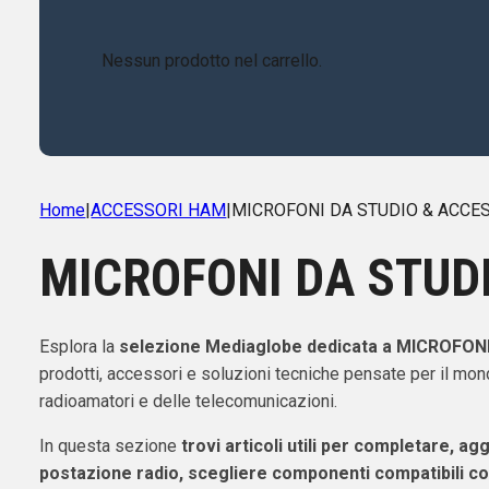
Nessun prodotto nel carrello.
Home
|
ACCESSORI HAM
|
MICROFONI DA STUDIO & ACCE
MICROFONI DA STUD
ACCESSORI
Esplora la
selezione Mediaglobe dedicata a MICROFO
prodotti, accessori e soluzioni tecniche pensate per il mo
radioamatori e delle telecomunicazioni.
In questa sezione
trovi articoli utili per completare, ag
postazione radio, scegliere componenti compatibili co