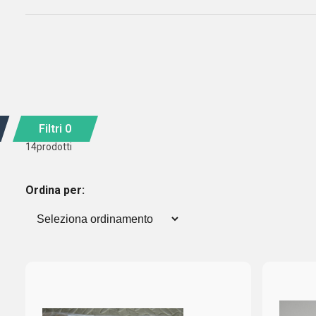
Filtri
0
14
prodotti
Ordina per: