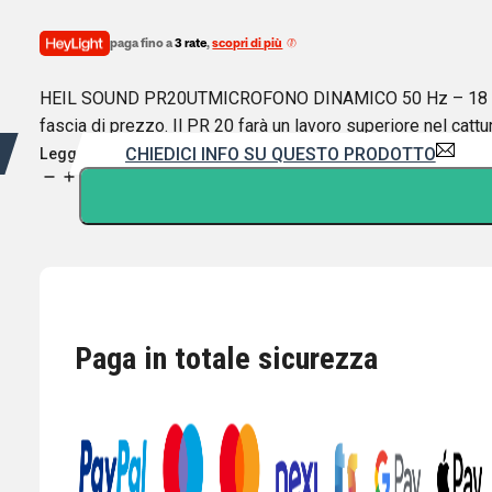
paga fino a
3 rate
,
scopri di più
HEIL SOUND PR20UTMICROFONO DINAMICO 50 Hz – 18 kHzIl m
fascia di prezzo. Il PR 20 farà un lavoro superiore nel cattur
CHIEDICI INFO SU QUESTO PRODOTTO
Leggi di più
HEIL
SOUND
PR20UT
MICROFONO
DINAMICO
50
Hz
Paga in totale sicurezza
–
18
kHz
quantità