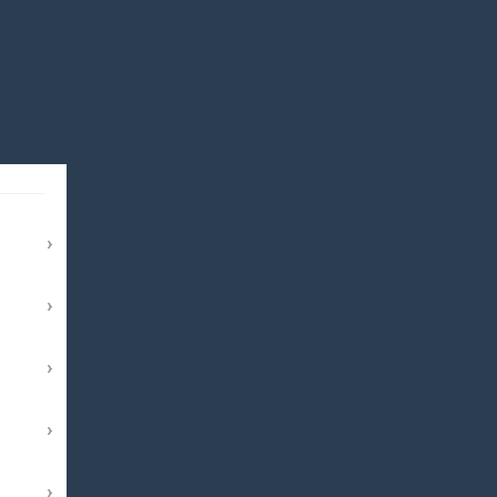
›
›
›
›
›