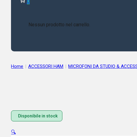
0
Nessun prodotto nel carrello.
Home
|
ACCESSORI HAM
|
MICROFONI DA STUDIO & ACCES
Disponibile in stock
🔍