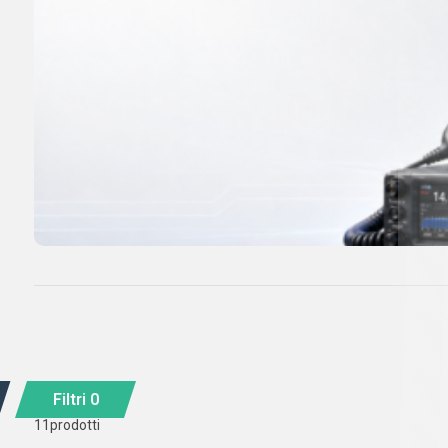
Filtri
0
11
prodotti