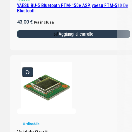
YAESU BU-5 Bluetooth FTM-150e ASP, yaesu FTM-510 De
Bluetooth
43,00
€
Iva inclusa
Aggiungi al carrello
Ordinabile
Valutato
0
su 5