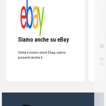
Siamo anche su eBay
Or
Visita il nostro store Ebay, siamo
presenti anche li.
Mass
mod