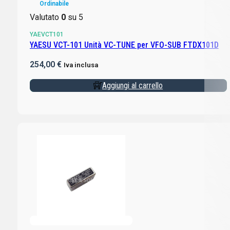
Ordinabile
Valutato
0
su 5
YAEVCT101
YAESU VCT-101 Unità VC-TUNE per VFO-SUB FTDX101D
254,00
€
Iva inclusa
Aggiungi al carrello