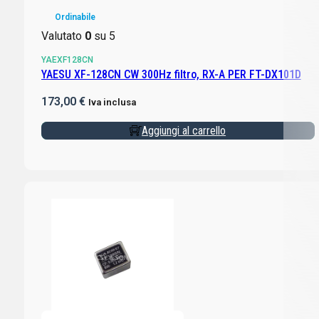
Ordinabile
Valutato
0
su 5
YAEXF128CN
YAESU XF-128CN CW 300Hz filtro, RX-A PER FT-DX101D
173,00
€
Iva inclusa
Aggiungi al carrello