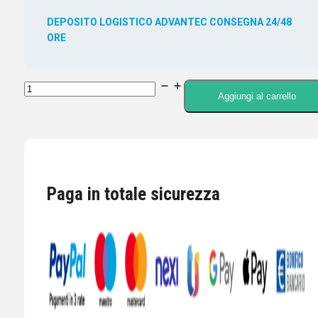
DEPOSITO LOGISTICO ADVANTEC CONSEGNA 24/48
ORE
ICOM
Aggiungi al carrello
CX-
10G
Transverter
10-
10,5
Paga in totale sicurezza
GHz
per
IC-
905
quantità