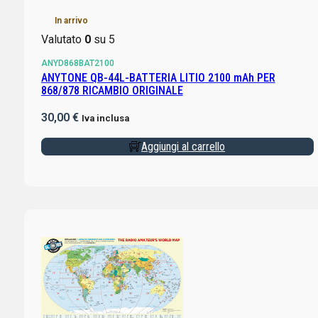
In arrivo
Valutato
0
su 5
ANYD868BAT2100
ANYTONE QB-44L-BATTERIA LITIO 2100 mAh PER
868/878 RICAMBIO ORIGINALE
30,00
€
Iva inclusa
Aggiungi al carrello