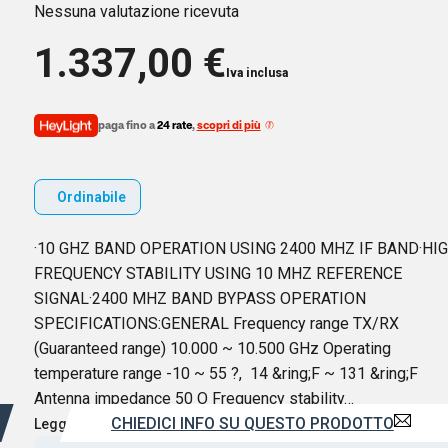
Nessuna valutazione ricevuta
1.337,00
€
Iva inclusa
paga fino a
24 rate
,
scopri di più
Ordinabile
·10 GHZ BAND OPERATION USING 2400 MHZ IF BAND·HI
FREQUENCY STABILITY USING 10 MHZ REFERENCE
SIGNAL·2400 MHZ BAND BYPASS OPERATION
SPECIFICATIONS:GENERAL Frequency range TX/RX
(Guaranteed range) 10.000 ~ 10.500 GHz Operating
temperature range -10 ~ 55 ?, 14 &ring;F ~ 131 &ring;F
Antenna impedance 50 O Frequency stability…
CHIEDICI INFO SU QUESTO PRODOTTO
Leggi di più