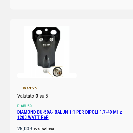
In arrivo
Valutato
0
su 5
DIABU50
DIAMOND BU-50A- BALUN 1:1 PER DIPOLI 1.7-40 MHz
1200 WATT PeP
25,00
€
Iva inclusa