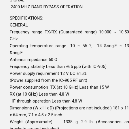
·2400 MHZ BAND BYPASS OPERATION
SPECIFICATIONS:
GENERAL
Frequency range TX/RX (Guaranteed range) 10.000 ~ 10.5
GHz
Operating temperature range -10 ~ 55 ?, 14 &ring;F ~ 1
&ring;F
Antenna impedance 50 O
Frequency stability Less than ±65 ppb (with IC-905)
Power supply requirement 12 V DC ±15%
(Power supplied from the IC-905 RF unit)
Power consumption TX (at 10 GHz) Less than 15 W
RX (at 10 GHz) Less than 4.8 W
IF through operation Less than 4.8 W
Dimensions (W x H x D) (Projections are not included.) 181 x 1
x 64 mm, 7.1 x 4.5 x 2.5 inch
Weight (Approximate) 1338 g, 2.9 lb. (Accessories an
brackets are not included)