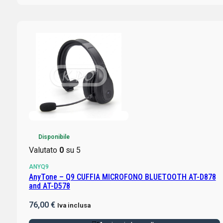
Disponibile
Valutato
0
su 5
ANYQ9
AnyTone – Q9 CUFFIA MICROFONO BLUETOOTH AT-D878
and AT-D578
76,00
€
Iva inclusa