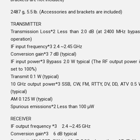
2487 g, 5.5 lb. (Accessories and brackets are included)
TRANSMITTER
Transmission Loss*2 Less than 2.0 dB (at 2400 MHz bypa
operation)
IF input frequency*3 2.4 ~2.45 GHz
Conversion gain*3 7 dB (typical)
IF input power*3 Bypass 2.0 W typical (The RF output power 
set to 100%)
Transmit 0.1 W (typical)
10 GHz output power*3 SSB, CW, FM, RTTY, DV, DD, ATV 0.5
(typical)
AM 0.125 W (typical)
Spurious emissions*2 Less than 100 µW
RECEIVER
IF output frequency *3 2.4 ~2.45 GHz
Conversion gain*3 6 dB typical