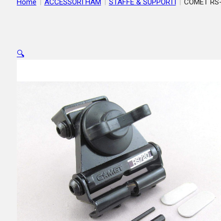
Home
|
ACCESSORI HAM
|
STAFFE & SUPPORTI
|
COMET RS
720 Supporto auto abbattibile/inclinab. da bagagliaio
🔍