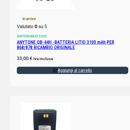
In arrivo
Valutato
0
su 5
ANYD868BAT3200
ANYTONE QB-44H -BATTERIA LITIO 3100 mAh PER
868/878 RICAMBIO ORIGINALE
33,00
€
Iva inclusa
Aggiungi al carrello