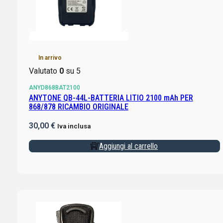
In arrivo
Valutato
0
su 5
ANYD868BAT2100
ANYTONE QB-44L-BATTERIA LITIO 2100 mAh PER
868/878 RICAMBIO ORIGINALE
30,00
€
Iva inclusa
Aggiungi al carrello