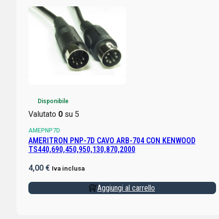
Disponibile
Valutato
0
su 5
AMEPNP7D
AMERITRON PNP-7D CAVO ARB-704 CON KENWOOD
TS440,690,450,950,130,870,2000
4,00
€
Iva inclusa
Aggiungi al carrello