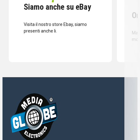
Siamo anche su eBay
Or
Visita il nostro store Ebay, siamo
presenti anche li.
Mass
mod