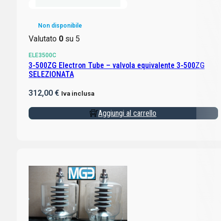
Non disponibile
Valutato
0
su 5
ELE3500C
3-500ZG Electron Tube – valvola equivalente 3-500ZG
SELEZIONATA
312,00
€
Iva inclusa
Aggiungi al carrello