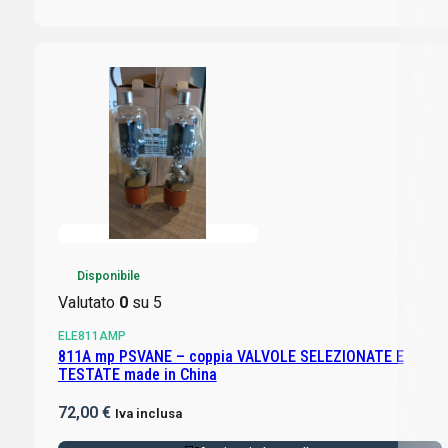
Disponibile
Valutato
0
su 5
ELE811AMP
811A mp PSVANE – coppia VALVOLE SELEZIONATE E
TESTATE made in China
72,00
€
Iva inclusa