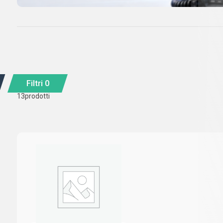
Filtri
0
13
prodotti