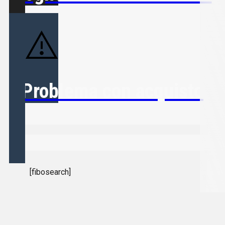
Problema con acquisto
[fibosearch]