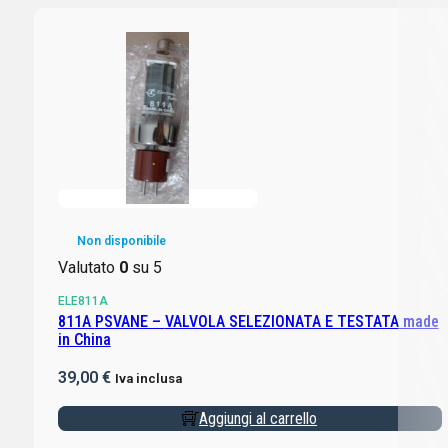
Non disponibile
Valutato
0
su 5
ELE811A
811A PSVANE – VALVOLA SELEZIONATA E TESTATA made
in China
39,00
€
Iva inclusa
Aggiungi al carrello