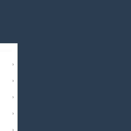
›
›
›
›
›