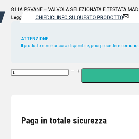
811A PSVANE – VALVOLA SELEZIONATA E TESTATA MAD
CHIEDICI INFO SU QUESTO PRODOTTO
Leggi di più
ATTENZIONE!
Il prodotto non è ancora disponibile, puoi procedere comunque
811A
PSVANE
-
VALVOLA
SELEZIONATA
E
Paga in totale sicurezza
TESTATA
made
in