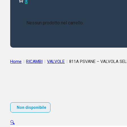
0
Nessun prodotto nel carrello.
Home
|
RICAMBI
|
VALVOLE
|
811A PSVANE – V
Non disponibile
🔍