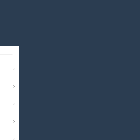
›
›
›
›
›