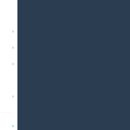
›
›
›
›
›