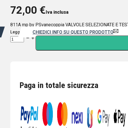
72,00
€
Iva inclusa
811A mp by PSvanecoppia VALVOLE SELEZIONATE E TESTA
CHIEDICI INFO SU QUESTO PRODOTTO
Leggi di più
811A
mp
PSVANE
-
coppia
VALVOLE
SELEZIONATE
Paga in totale sicurezza
E
TESTATE
made
in
China
quantità