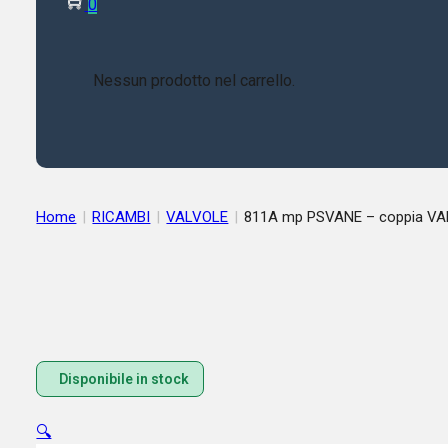
0
Nessun prodotto nel carrello.
Home
|
RICAMBI
|
VALVOLE
|
811A mp PSVANE – coppia VA
Disponibile in stock
🔍