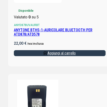
Disponibile
Valutato
0
su 5
ANYD878UVAURBT
ANYTONE BTHS-1-AURICOLARE BLUETOOTH PER
ATD878/ATD578
22,00
€
Iva inclusa
Aggiungi al carrello