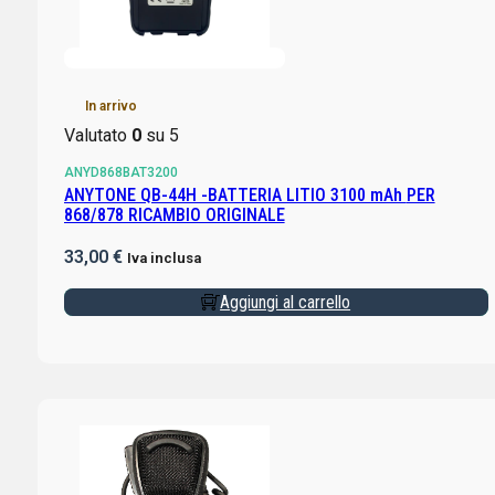
In arrivo
Valutato
0
su 5
ANYD868BAT3200
ANYTONE QB-44H -BATTERIA LITIO 3100 mAh PER
868/878 RICAMBIO ORIGINALE
33,00
€
Iva inclusa
Aggiungi al carrello