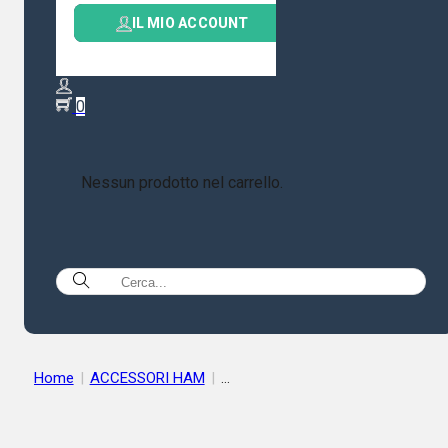
IL MIO ACCOUNT
0
Nessun prodotto nel carrello.
Home
|
ACCESSORI HAM
|
MICROFONI DA STUDIO & ACCESSORI
|
HEIL SOUND iCM –
MICROFONO DEDICATO ICOM COMPLETO DI CAVO E PULSAN