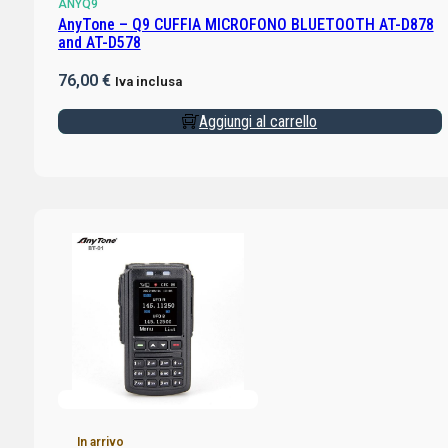
ANYQ9
AnyTone – Q9 CUFFIA MICROFONO BLUETOOTH AT-D878
and AT-D578
76,00
€
Iva inclusa
Aggiungi al carrello
In arrivo