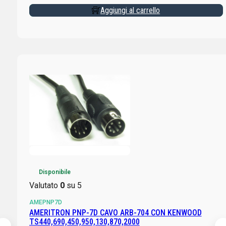
Aggiungi al carrello
Disponibile
Valutato
0
su 5
AMEPNP7D
AMERITRON PNP-7D CAVO ARB-704 CON KENWOOD
TS440,690,450,950,130,870,2000