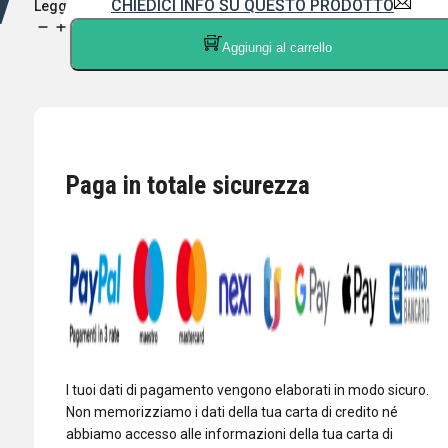
CHIEDICI INFO SU QUESTO PRODOTTO
Leggi di più
HEIL
Aggiungi al carrello
SOUND
iCM
-
MICROFONO
DEDICATO
ICOM
Paga in totale sicurezza
COMPLETO
DI
CAVO
E
PULSANTE
PTT
quantità
I tuoi dati di pagamento vengono elaborati in modo sicuro.
Non memorizziamo i dati della tua carta di credito né
abbiamo accesso alle informazioni della tua carta di