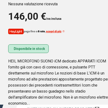
Nessuna valutazione ricevuta
146,00
€
Iva inclusa
paga fino a
6 rate
,
scopri di più
Disponibile in stock
HEIL MICROFONO SUONO iCM dedicato APPARATI ICOM
fornito già con cavo di connessione, e pulsante PTT
direttamente sul microfono Le nozioni di base L’iCM è un
microfono ad alte prestazioni appositamente progettato per
possessori dei precedenti ricetrasmettitori Icom che
presentavano un basso guadagno nello stadio
dell’amplificatore del microfono. Non è un microfono elettre
economico,…