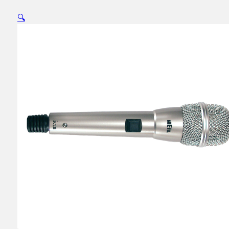
PTT
🔍