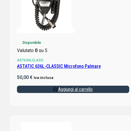
Disponibile
Valutato
0
su 5
AST636LCLASS
ASTATIC 636L-CLASSIC Microfono Palmare
50,00
€
Iva inclusa
Aggiungi al carrello