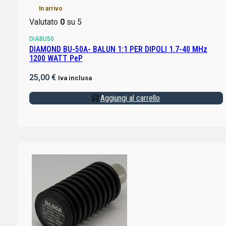
In arrivo
Valutato
0
su 5
DIABU50
DIAMOND BU-50A- BALUN 1:1 PER DIPOLI 1.7-40 MHz
1200 WATT PeP
25,00
€
Iva inclusa
Aggiungi al carrello