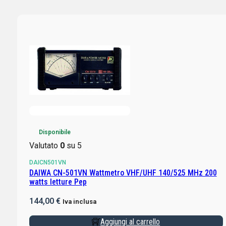
Disponibile
Valutato
0
su 5
DAICN501VN
DAIWA CN-501VN Wattmetro VHF/UHF 140/525 MHz 200
watts letture Pep
144,00
€
Iva inclusa
Aggiungi al carrello