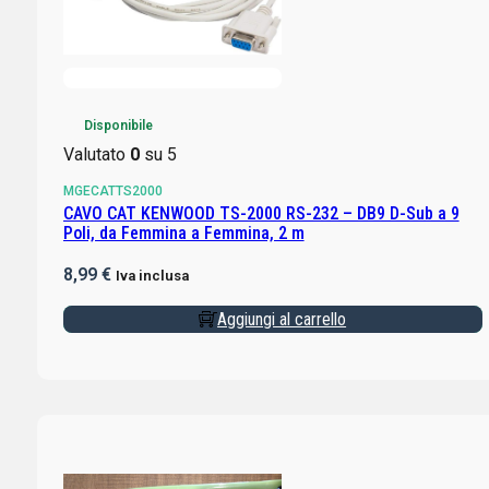
Disponibile
Valutato
0
su 5
MGECATTS2000
CAVO CAT KENWOOD TS-2000 RS-232 – DB9 D-Sub a 9
Poli, da Femmina a Femmina, 2 m
8,99
€
Iva inclusa
Aggiungi al carrello