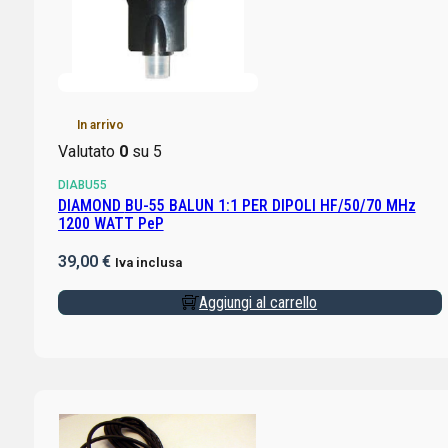
In arrivo
Valutato
0
su 5
DIABU55
DIAMOND BU-55 BALUN 1:1 PER DIPOLI HF/50/70 MHz
1200 WATT PeP
39,00
€
Iva inclusa
Aggiungi al carrello