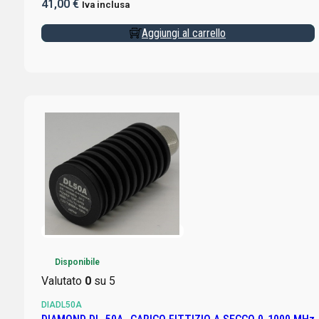
41,00
€
Iva inclusa
Aggiungi al carrello
Disponibile
Valutato
0
su 5
DIADL50A