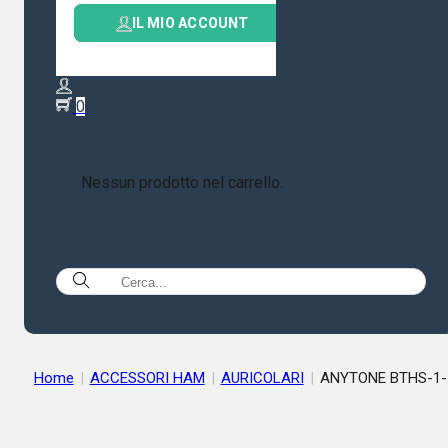
IL MIO ACCOUNT
0
Nessun prodotto nel carrello.
Home
|
ACCESSORI HAM
|
AURICOLARI
|
ANYTONE BTHS-1-
AURICOLARE BLUETOOTH PER ATD878/ATD578