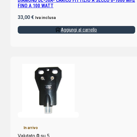
DIAMOND DL-50A- CARICO FITTIZIO A SECCO 0-1000 MHz
FINO A 100 WATT
33,00
€
Iva inclusa
Aggiungi al carrello
In arrivo
Valutato
0
su 5