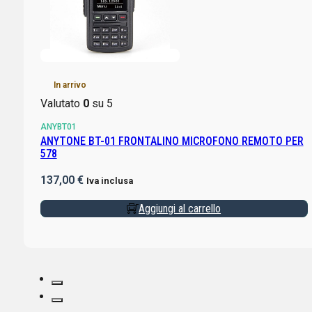
In arrivo
Valutato
0
su 5
ANYBT01
ANYTONE BT-01 FRONTALINO MICROFONO REMOTO PER
578
137,00
€
Iva inclusa
Aggiungi al carrello