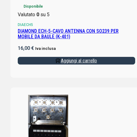
Disponibile
Valutato
0
su 5
DIAECH5
DIAMOND ECH-5-CAVO ANTENNA CON SO239 PER
MOBILE DA BAULE (K-401)
16,00
€
Iva inclusa
Aggiungi al carrello