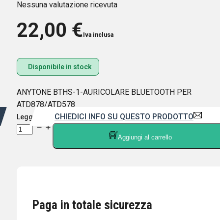
Nessuna valutazione ricevuta
22,00
€
Iva inclusa
Disponibile in stock
ANYTONE BTHS-1-AURICOLARE BLUETOOTH PER
ATD878/ATD578
CHIEDICI INFO SU QUESTO PRODOTTO
Leggi di più
ANYTONE
Aggiungi al carrello
BTHS-
1-
AURICOLARE
BLUETOOTH
PER
ATD878/ATD578
Paga in totale sicurezza
quantità