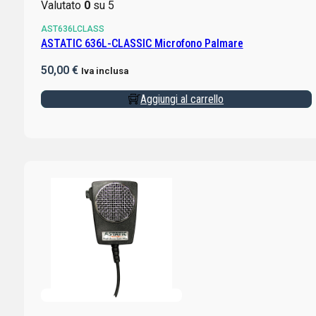
Valutato
0
su 5
AST636LCLASS
ASTATIC 636L-CLASSIC Microfono Palmare
50,00
€
Iva inclusa
Aggiungi al carrello