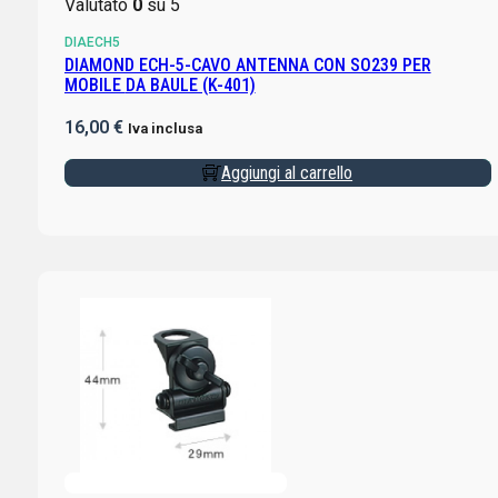
Valutato
0
su 5
DIAECH5
DIAMOND ECH-5-CAVO ANTENNA CON SO239 PER
MOBILE DA BAULE (K-401)
16,00
€
Iva inclusa
Aggiungi al carrello