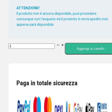
ATTENZIONE!
Il prodotto non è ancora disponibile, puoi procedere
comunque con l'acquisto ed il prodotto ti verrà spedito non
appena sarà disponibile.
BP-
Aggiungi al carrello
272
ICOM
-
BATTERIA
RICARICABILE
Paga in totale sicurezza
AGLI
IONI
DI
LITIO
ID-