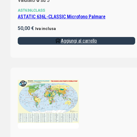
Valutato
0
su 5
AST636LCLASS
ASTATIC 636L-CLASSIC Microfono Palmare
50,00
€
Iva inclusa
Aggiungi al carrello