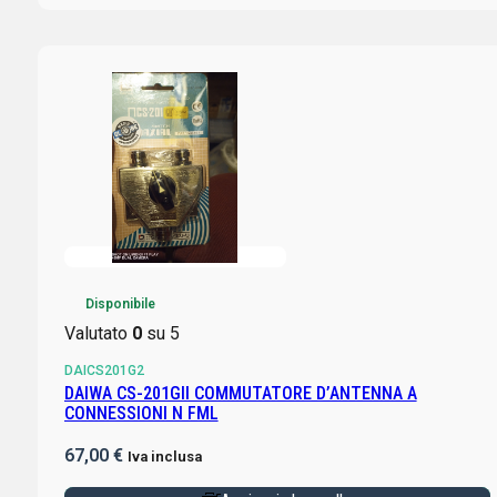
Disponibile
Valutato
0
su 5
DAICS201G2
DAIWA CS-201GII COMMUTATORE D’ANTENNA A
CONNESSIONI N FML
67,00
€
Iva inclusa