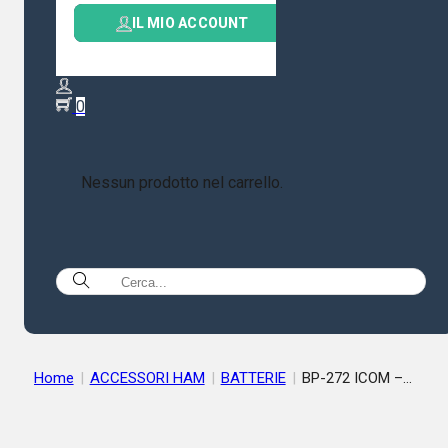
IL MIO ACCOUNT
0
Nessun prodotto nel carrello.
Home
|
ACCESSORI HAM
|
BATTERIE
|
BP-272 ICOM –
BATTERIA RICARICABILE AGLI IONI DI LITIO ID-E52 ID-51 IC-7