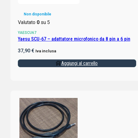
Non disponibile
Valutato
0
su 5
YAESCU67
Yaesu SCU-67 – adattatore microfonico da 8 pin a 6 pin
37,90
€
Iva inclusa
Aggiungi al carrello