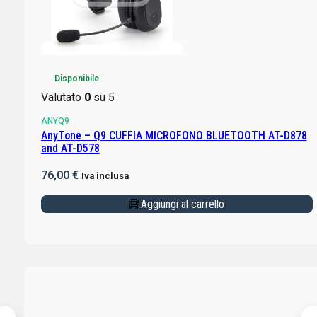
Disponibile
Valutato
0
su 5
ANYQ9
AnyTone – Q9 CUFFIA MICROFONO BLUETOOTH AT-D878
and AT-D578
76,00
€
Iva inclusa
Aggiungi al carrello