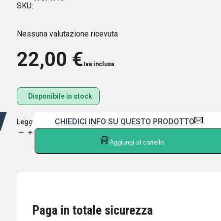
SKU:
Nessuna valutazione ricevuta
22,00
€
Iva inclusa
Disponibile in stock
CHIEDICI INFO SU QUESTO PRODOTTO
Leggi di più
HEIL
Aggiungi al carrello
SOUND
WS
PR40
-
SPUGNA
ANTISOFFIO
Paga in totale sicurezza
PER