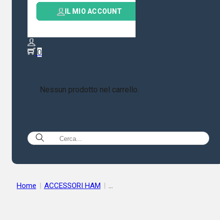
IL MIO ACCOUNT
0
Nessun prodotto nel carrello.
Home
|
ACCESSORI HAM
|
MICROFONI DA STUDIO & ACCESSORI
|
HEIL SOUND WS PR40
SPUGNA ANTISOFFIO PER PR40 PR781 ETC