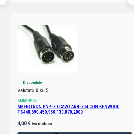
Disponibile
Valutato
0
su 5
AMEPNP7D
AMERITRON PNP-7D CAVO ARB-704 CON KENWOOD
TS440,690,450,950,130,870,2000
4,00
€
Iva inclusa