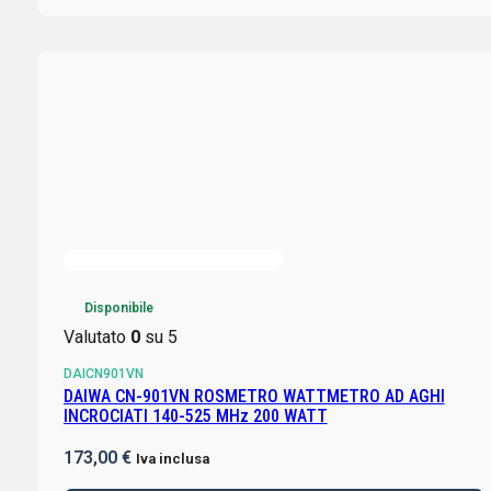
Disponibile
Valutato
0
su 5
DAICN901VN
DAIWA CN-901VN ROSMETRO WATTMETRO AD AGHI
INCROCIATI 140-525 MHz 200 WATT
173,00
€
Iva inclusa