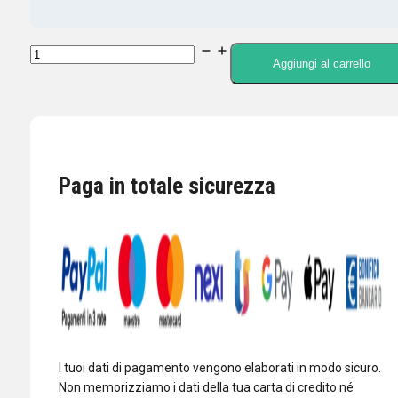
COMET
Aggiungi al carrello
CF-
416B
Duplexer
1,3-
170/350-
Paga in totale sicurezza
540
MHz
800W
quantità
I tuoi dati di pagamento vengono elaborati in modo sicuro.
Non memorizziamo i dati della tua carta di credito né