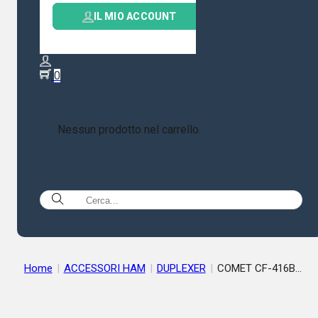
IL MIO ACCOUNT
0
Nessun prodotto nel carrello.
Home
|
ACCESSORI HAM
|
DUPLEXER
|
COMET CF-416B
Duplexer 1,3-170/350-540 MHz 800W