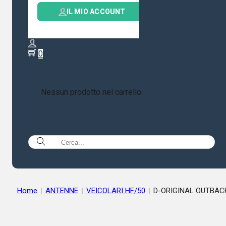
IL MIO ACCOUNT
0
Nessun prodotto nel carrello.
Home
|
ANTENNE
|
VEICOLARI HF/50
|
D-ORIGINAL OUTBAC
1899-ANTENNA USO MOBILE 10/15/20/40/80 MT